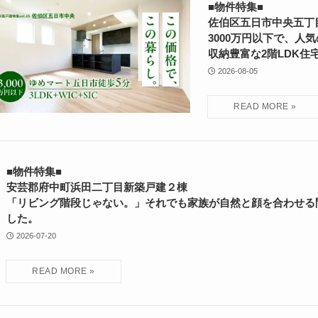
■物件特集■
佐伯区五日市中央五丁
3000万円以下で、人
収納豊富な2階LDK住
2026-08-05
■物件特集■
安芸郡府中町浜田二丁目新築戸建２棟
「リビング階段じゃない。」それでも家族が自然と顔を合わせる
した。
2026-07-20