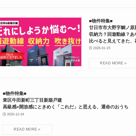
■物件特集■
廿日市市大野字鯛ノ
収納力？回遊動線？あ
比べると見えてきた、
2026-01-23
■物件特集■
東区牛田新町三丁目新築戸建
高級感×開放感にときめく「これだ」と思える、運命のおうち
2025-12-24