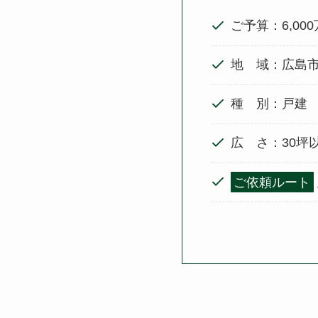
ご予算：6,00
地 域：広島
種 別：戸建
広 さ：30坪
ご依頼ルート