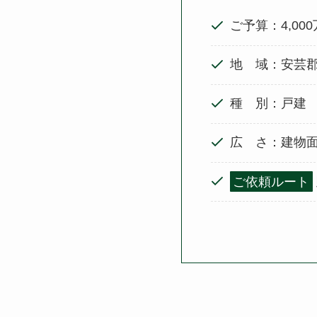
ご予算：4,00
地 域：安芸
種 別：戸建
広 さ：建物面
ご依頼ルート