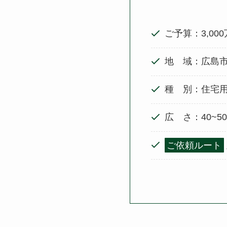
ご予算：3,00
地 域：広島
種 別：住宅
広 さ：40~5
ご依頼ルート