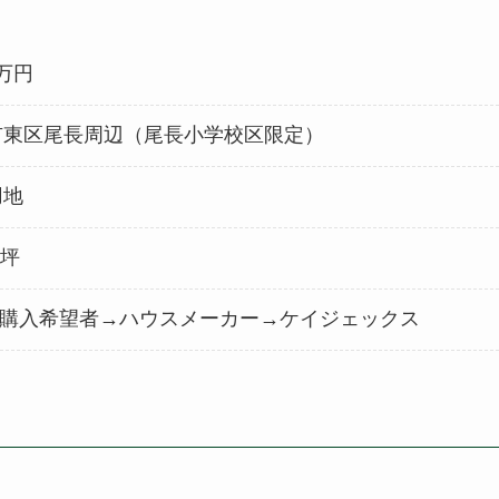
0万円
市東区尾長周辺（尾長小学校区限定）
用地
0坪
購入希望者→
ハウスメーカー→ケイジェックス