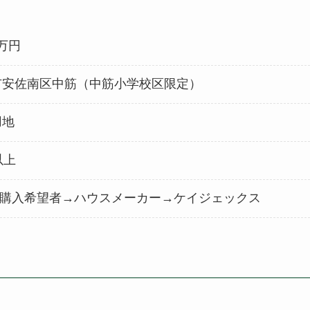
0万円
市安佐南区中筋（中筋小学校区限定）
用地
以上
購入希望者→
ハウスメーカー→ケイジェックス