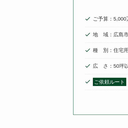
ご予算：5,00
地 域：広島
種 別：住宅
広 さ：50坪
ご依頼ルート