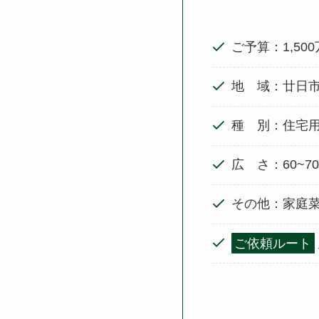
ご予算：1,50
地 域：廿日
種 別：住宅
広 さ：60~7
その他：家庭
ご依頼ルート