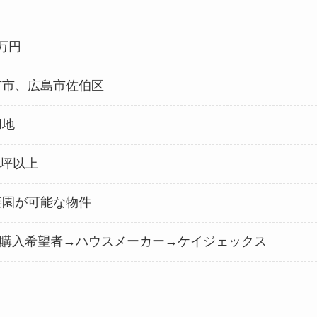
0万円
市市、広島市佐伯区
用地
0坪以上
菜園が可能な物件
購入希望者→
ハウスメーカー→ケイジェックス