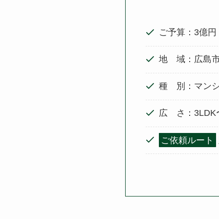
ご予算：3億円
地 域：広島
種 別：マン
広 さ：3LDK
ご依頼ルート