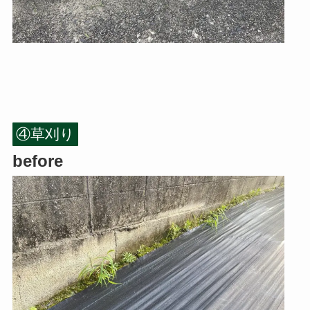
④草刈り
before