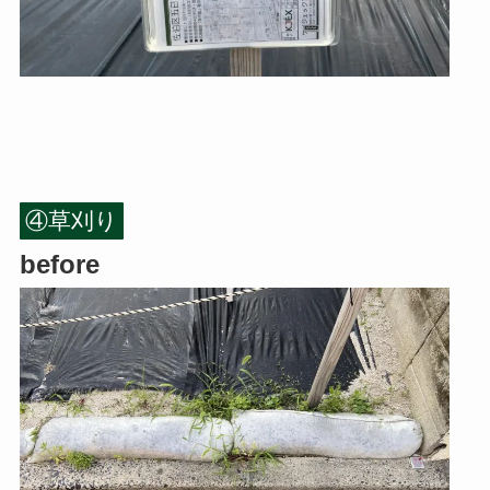
④草刈り
before