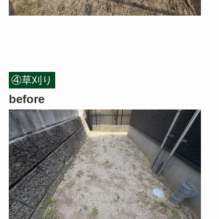
④草刈り
before