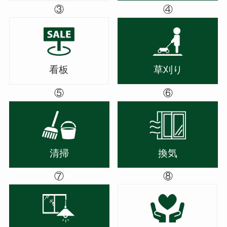
③
④
看板
草刈り
⑤
⑥
清掃
換気
⑦
⑧