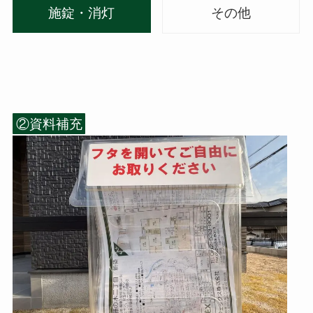
施錠・消灯
その他
②資料補充