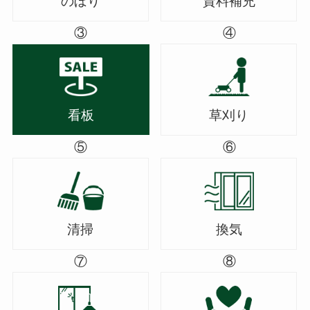
のぼり
資料補充
③
④
看板
草刈り
⑤
⑥
清掃
換気
⑦
⑧