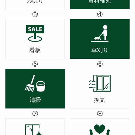
のぼり
資料補充
③
④
看板
草刈り
⑤
⑥
清掃
換気
⑦
⑧