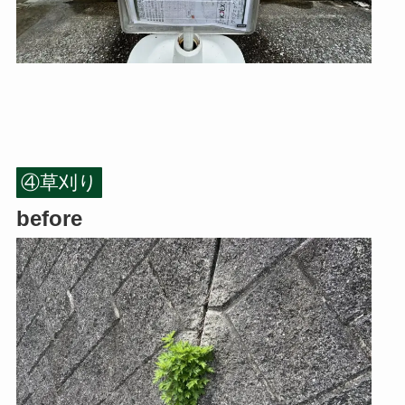
④草刈り
before