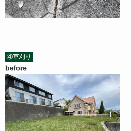
④草刈り
before