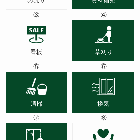
のぼり
資料補充
③
④
看板
草刈り
⑤
⑥
清掃
換気
⑦
⑧