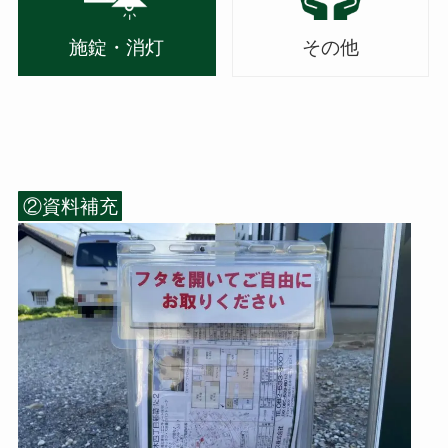
施錠・消灯
その他
②資料補充