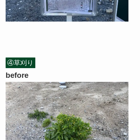
④草刈り
before