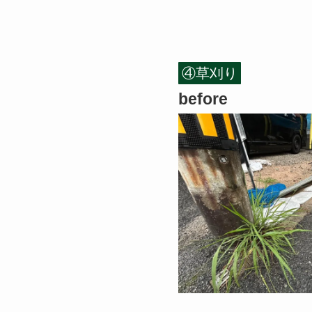
④草刈り
before