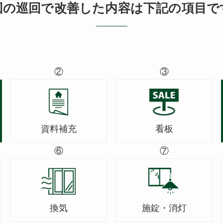
回の巡回で改善した内容は
下記の項目で
②
③
資料補充
看板
⑥
⑦
換気
施錠・消灯