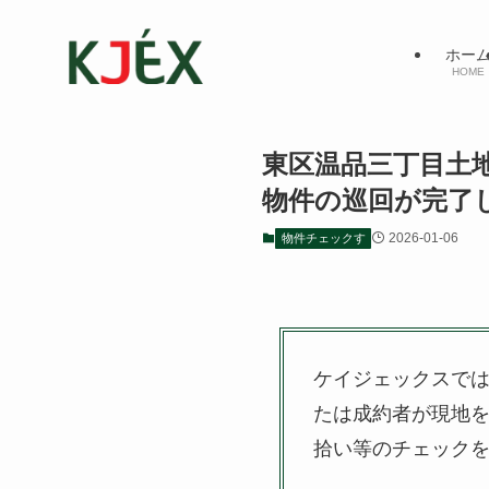
ホー
HOME
東区温品三丁目
物件の巡回が完了
2026-01-06
物件チェックす
ケイジェックスで
たは成約者が現地
拾い等のチェック