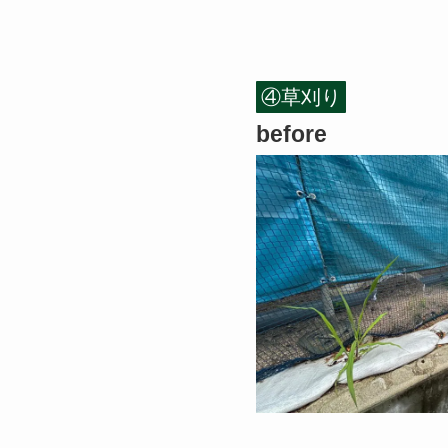
④草刈り
before