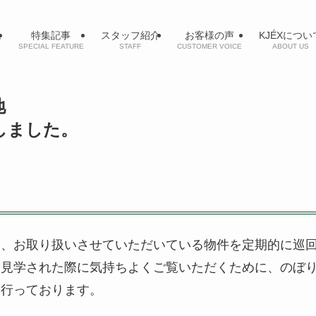
ム
特集記事
スタッフ紹介
お客様の声
KJÉXについ
SPECIAL FEATURE
STAFF
CUSTOMER VOICE
ABOUT US
土地
しました。
は、お取り扱いさせていただいている物件を定期的に巡
を見学された際に気持ちよくご覧いただくために、のぼ
を行っております。