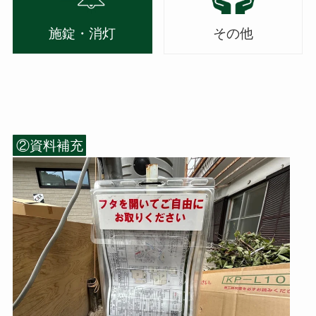
施錠・消灯
その他
②資料補充