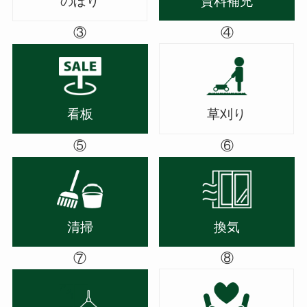
のぼり
資料補充
③
④
看板
草刈り
⑤
⑥
清掃
換気
⑦
⑧