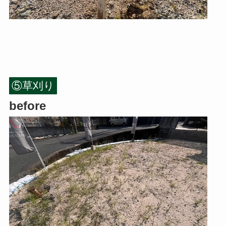
⑤草刈り
before