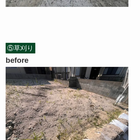
⑤草刈り
before