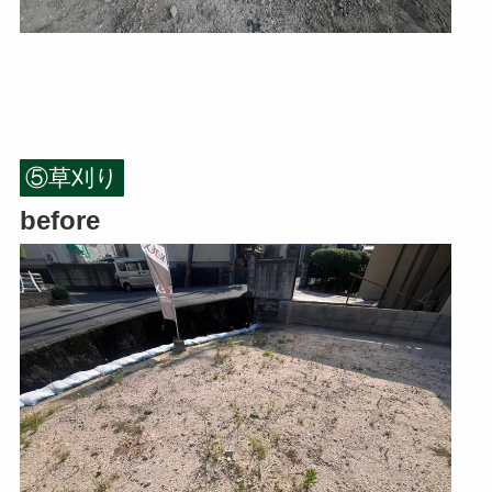
⑤草刈り
before