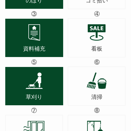
のぼり
ゴミ拾い
③
④
資料補充
看板
⑤
⑥
草刈り
清掃
⑦
⑧