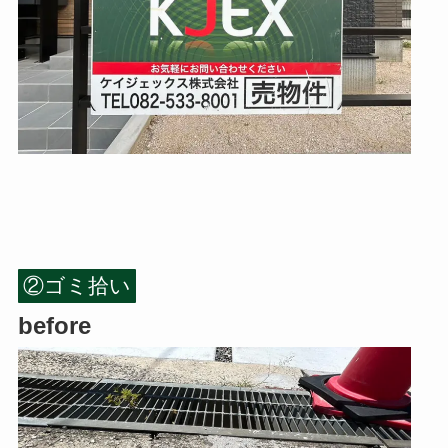
②ゴミ拾い
before