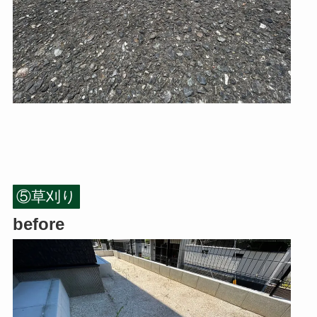
⑤草刈り
before