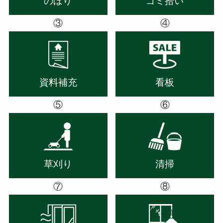
のぼり
ゴミ拾い
③
④
資料補充
看板
⑤
⑥
草刈り
清掃
⑦
⑧