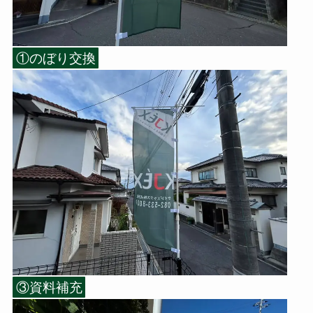
①のぼり交換
③資料補充