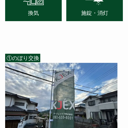
換気
施錠・消灯
①のぼり交換