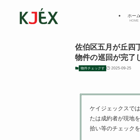
ホー
HOME
佐伯区五月が丘四
物件の巡回が完了
2025-09-25
物件チェックす
ケイジェックスで
たは成約者が現地
拾い等のチェック