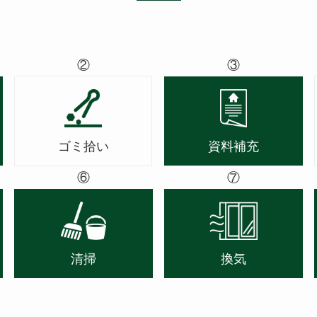
②
③
ゴミ拾い
資料補充
⑥
⑦
清掃
換気