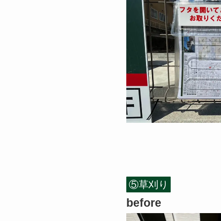
⑤草刈り
before