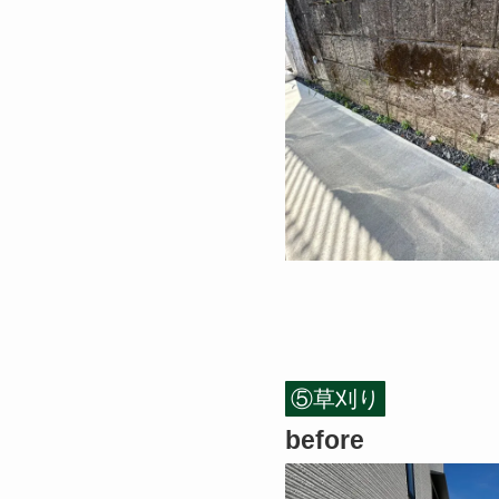
⑤草刈り
before