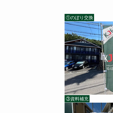
①のぼり交換
③資料補充