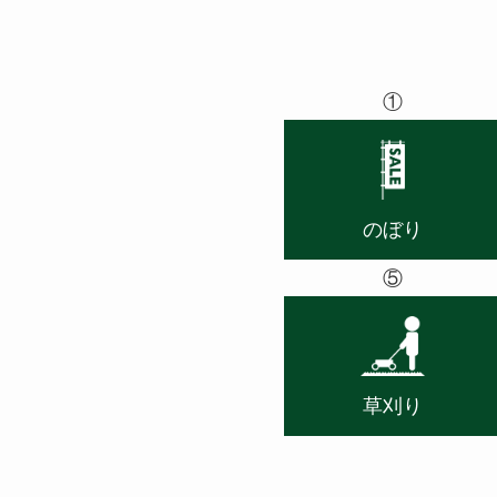
①
のぼり
⑤
草刈り