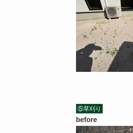
⑤草刈り
before