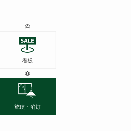
④
看板
⑧
施錠・消灯