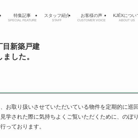
ム
特集記事
スタッフ紹介
お客様の声
KJÉXについ
SPECIAL FEATURE
STAFF
CUSTOMER VOICE
ABOUT US
丁目新築戸建
しました。
は、お取り扱いさせていただいている物件を定期的に巡
を見学された際に気持ちよくご覧いただくために、のぼ
を行っております。