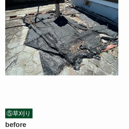
⑤草刈り
before