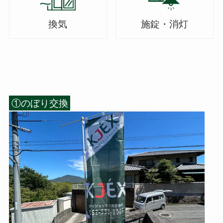
換気
施錠・消灯
①のぼり交換