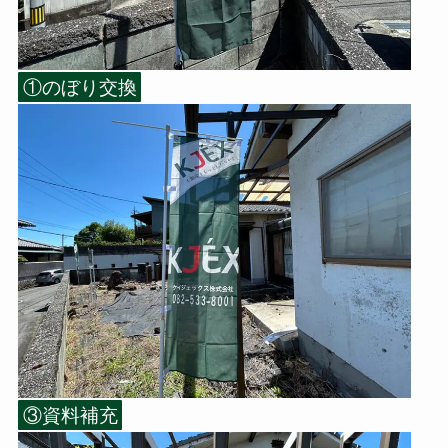
①のぼり交換
③資料補充