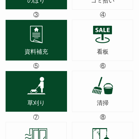
のぼり
ゴミ拾い
③
④
資料補充
看板
⑤
⑥
草刈り
清掃
⑦
⑧