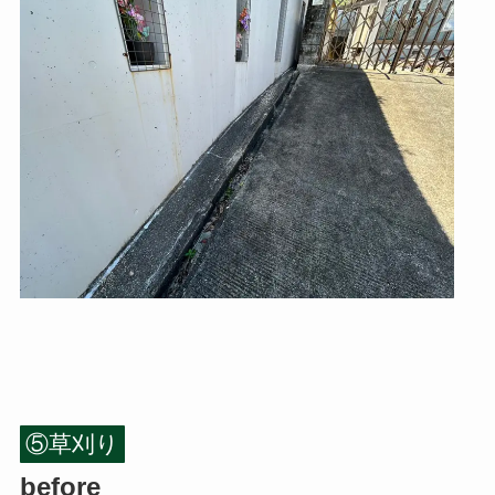
⑤草刈り
before