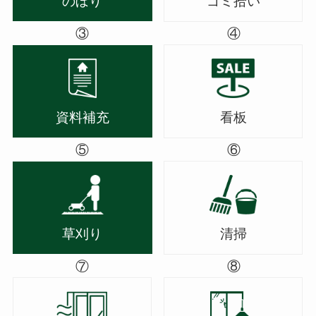
のぼり
ゴミ拾い
③
④
資料補充
看板
⑤
⑥
草刈り
清掃
⑦
⑧