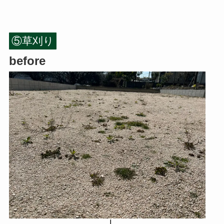
⑤草刈り
before