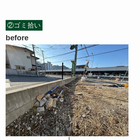
②ゴミ拾い
before