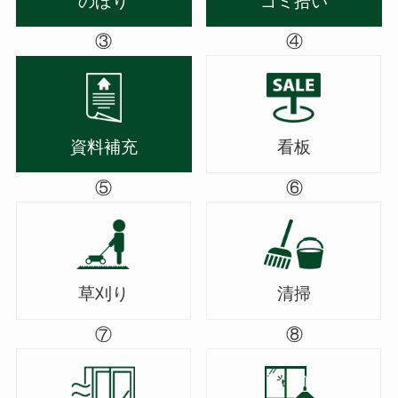
のぼり
ゴミ拾い
③
④
資料補充
看板
⑤
⑥
草刈り
清掃
⑦
⑧