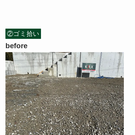
②ゴミ拾い
before