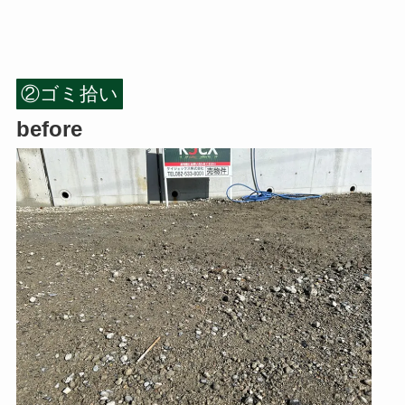
②ゴミ拾い
before