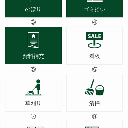
のぼり
ゴミ拾い
③
④
資料補充
看板
⑤
⑥
草刈り
清掃
⑦
⑧