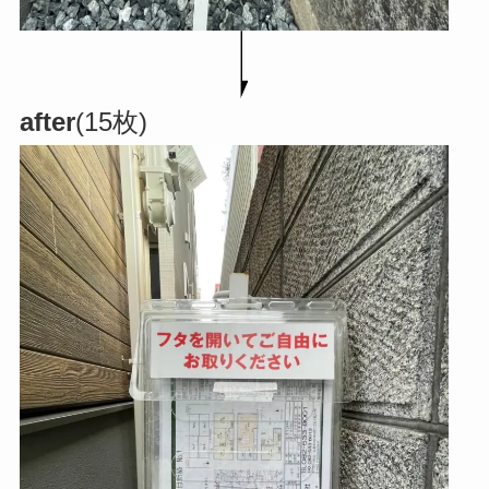
after
(15枚)