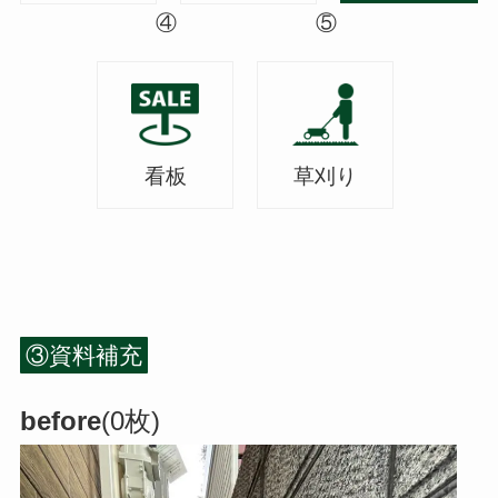
④
⑤
看板
草刈り
③資料補充
before
(0枚)