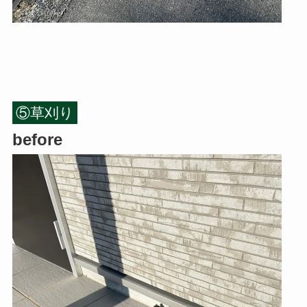
⑤草刈り
before