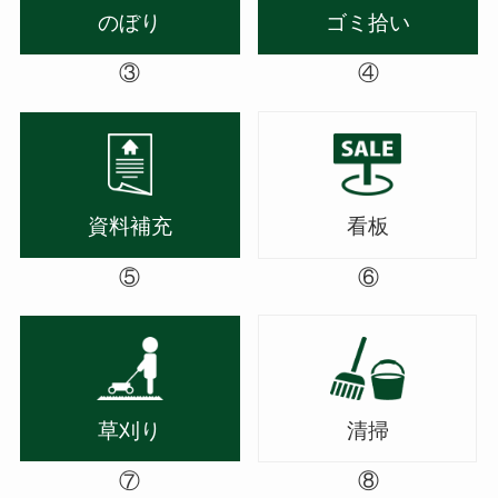
のぼり
ゴミ拾い
③
④
資料補充
看板
⑤
⑥
草刈り
清掃
⑦
⑧