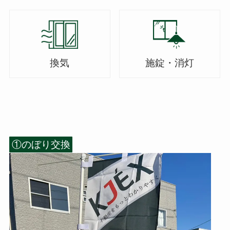
換気
施錠・消灯
①のぼり交換