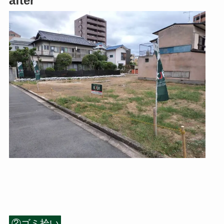
after
②ゴミ拾い