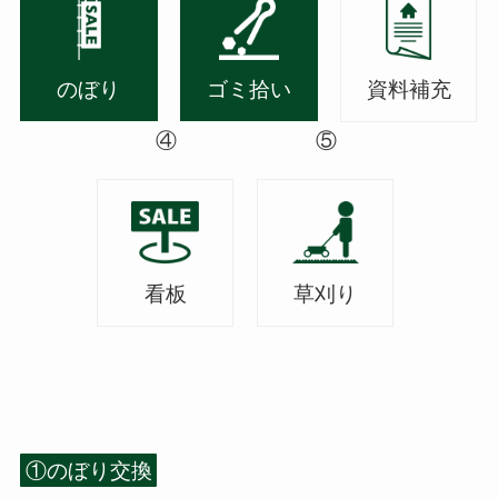
のぼり
ゴミ拾い
資料補充
④
⑤
看板
草刈り
①のぼり交換