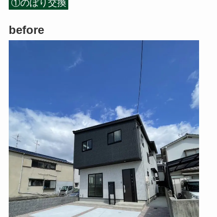
①のぼり交換
before