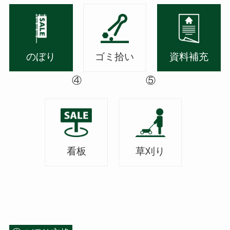
のぼり
ゴミ拾い
資料補充
④
⑤
看板
草刈り