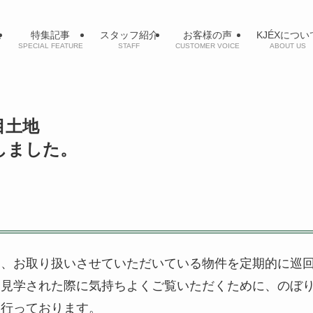
ム
特集記事
スタッフ紹介
お客様の声
KJÉXについ
SPECIAL FEATURE
STAFF
CUSTOMER VOICE
ABOUT US
丁目土地
しました。
は、お取り扱いさせていただいている物件を定期的に巡
を見学された際に気持ちよくご覧いただくために、のぼ
を行っております。