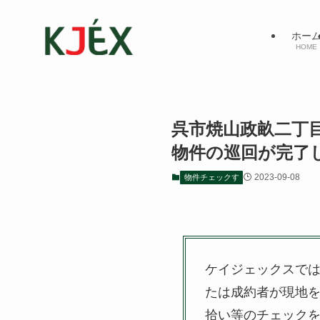
ホー
HOME
呉市焼山政畝二
物件の巡回が完了
2023-09-08
物件チェックす
ケイジェックスで
たは成約者が現地
拾い等のチェック